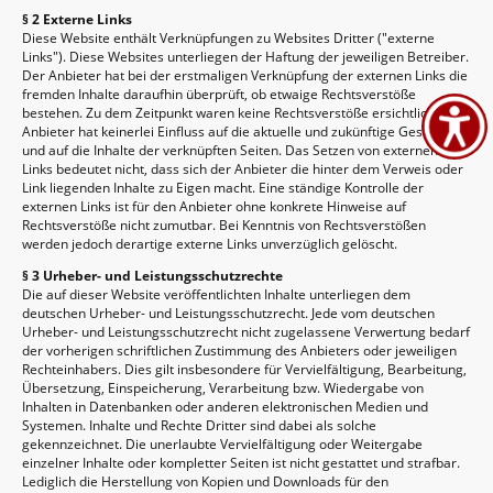
§ 2 Externe Links
Diese Website enthält Verknüpfungen zu Websites Dritter ("externe
Links"). Diese Websites unterliegen der Haftung der jeweiligen Betreiber.
Der Anbieter hat bei der erstmaligen Verknüpfung der externen Links die
fremden Inhalte daraufhin überprüft, ob etwaige Rechtsverstöße
bestehen. Zu dem Zeitpunkt waren keine Rechtsverstöße ersichtlich. Der
Anbieter hat keinerlei Einfluss auf die aktuelle und zukünftige Gestaltung
und auf die Inhalte der verknüpften Seiten. Das Setzen von externen
Links bedeutet nicht, dass sich der Anbieter die hinter dem Verweis oder
Link liegenden Inhalte zu Eigen macht. Eine ständige Kontrolle der
externen Links ist für den Anbieter ohne konkrete Hinweise auf
Rechtsverstöße nicht zumutbar. Bei Kenntnis von Rechtsverstößen
werden jedoch derartige externe Links unverzüglich gelöscht.
§ 3 Urheber- und Leistungsschutzrechte
Die auf dieser Website veröffentlichten Inhalte unterliegen dem
deutschen Urheber- und Leistungsschutzrecht. Jede vom deutschen
Urheber- und Leistungsschutzrecht nicht zugelassene Verwertung bedarf
der vorherigen schriftlichen Zustimmung des Anbieters oder jeweiligen
Rechteinhabers. Dies gilt insbesondere für Vervielfältigung, Bearbeitung,
Übersetzung, Einspeicherung, Verarbeitung bzw. Wiedergabe von
Inhalten in Datenbanken oder anderen elektronischen Medien und
Systemen. Inhalte und Rechte Dritter sind dabei als solche
gekennzeichnet. Die unerlaubte Vervielfältigung oder Weitergabe
einzelner Inhalte oder kompletter Seiten ist nicht gestattet und strafbar.
Lediglich die Herstellung von Kopien und Downloads für den